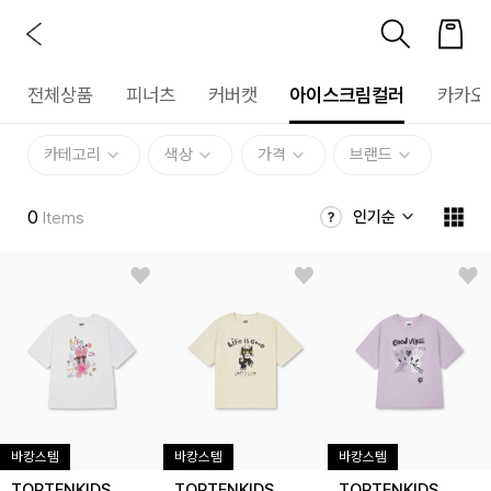
전체상품
피너츠
커버캣
아이스크림컬러
카카오
카테고리
색상
가격
브랜드
0
인기순
Items
바캉스템
바캉스템
바캉스템
TOPTENKIDS
TOPTENKIDS
TOPTENKIDS