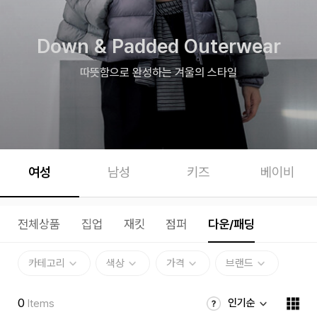
Down & Padded Outerwear
따뜻함으로 완성하는 겨울의 스타일
여성
남성
키즈
베이비
전체상품
집업
재킷
점퍼
다운/패딩
카테고리
색상
가격
브랜드
0
인기순
Items