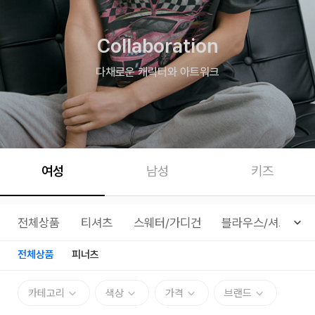
Collaboration
다채로운 캐릭터와 아트워크
여성
남성
키즈
전체상품
티셔츠
스웨터/가디건
블라우스/셔츠
전체상품
피너츠
카테고리
색상
가격
브랜드