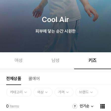
Cool Air
피부에 닿는 순간 시원한
여성
남성
키즈
전체상품
쿨에어
카테고리
색상
가격
브랜드
0
인기순
Items