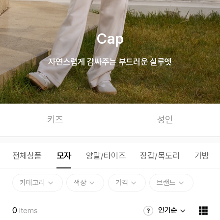
Cap
자연스럽게 감싸주는 부드러운 실루엣
키즈
성인
전체상품
모자
양말/타이즈
장갑/목도리
가방
카테고리
색상
가격
브랜드
0
인기순
Items