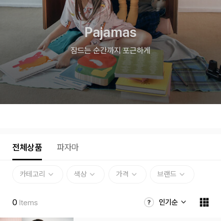
Pajamas
잠드는 순간까지 포근하게
전체상품
파자마
카테고리
색상
가격
브랜드
0
인기순
Items