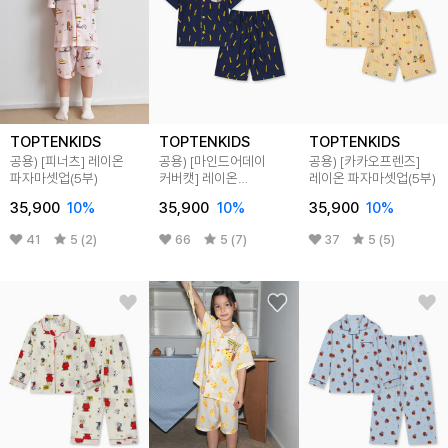
TOPTENKIDS
TOPTENKIDS
TOPTENKIDS
공용) [피너츠] 레이온
공용) [마인드어데이
공용) [카카오프렌즈]
파자마셋업(5부)
커버캣] 레이온
레이온 파자마셋업(5부)
파자마셋업(5부)
35,900
10
%
35,900
10
%
35,900
10
%
41
5 (2)
66
5 (7)
37
5 (5)