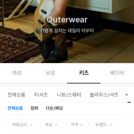
Outerwear
가볍게 걸치는 데일리 아우터
여성
남성
키즈
베이비
전체상품
티셔츠
니트/스웨터
블라우스/셔츠
아
전체상품
점퍼
다운/패딩
카테고리
색상
가격
브랜드