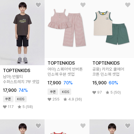
TOPTENKIDS
TOPTENKIDS
여아) 스퀘어넥 반버튼
공용) 카카오 쿨에어
TOPTENKIDS
민소매 우븐 셋업
코튼 민소매 셋업
남아) 반팔티
수퍼스트레치 7부 셋업
17,900
70
%
15,900
60
%
17,900
74
%
쿠폰
KIDS
97
5 (50)
255
4.9 (36)
쿠폰
KIDS
117
5 (58)