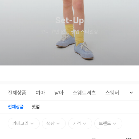
Set-Up
코디 고민 없는 셋업 스타일링
전체상품
여아
남아
스웨트셔츠
스웨터
아우
전체상품
셋업
카테고리
색상
가격
브랜드