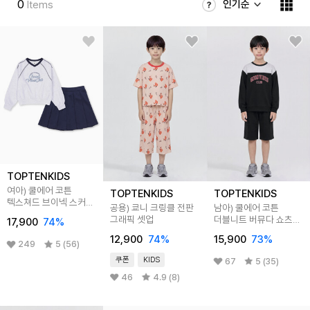
0
인기순
Items
TOPTENKIDS
여아) 쿨에어 코튼
TOPTENKIDS
TOPTENKIDS
텍스쳐드 브이넥 스커트
공용) 쿄니 크링클 전판
남아) 쿨에어 코튼
셋업
그래픽 셋업
더블니트 버뮤다 쇼츠
17,900
74
%
셋업
12,900
74
%
15,900
73
%
249
5 (56)
쿠폰
KIDS
67
5 (35)
46
4.9 (8)