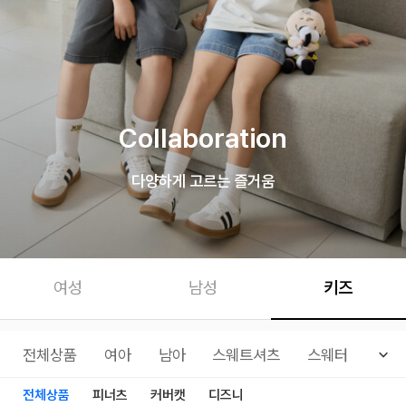
Collaboration
다양하게 고르는 즐거움
여성
남성
키즈
전체상품
여아
남아
스웨트셔츠
스웨터
아우
전체상품
피너츠
커버캣
디즈니