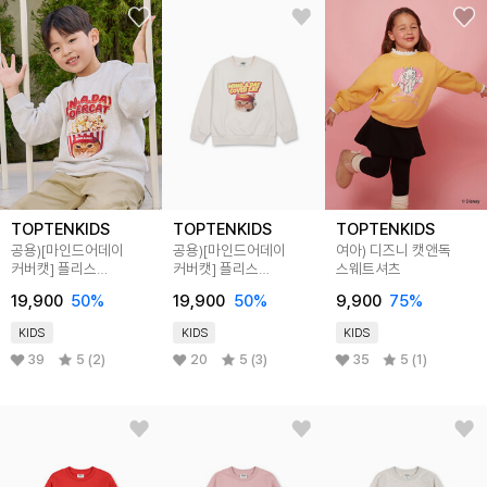
TOPTENKIDS
TOPTENKIDS
TOPTENKIDS
공용)[마인드어데이
공용)[마인드어데이
여아) 디즈니 캣앤독
커버캣] 플리스
커버캣] 플리스
스웨트셔츠
스웨트셔츠
스웨트셔츠
19,900
50
%
19,900
50
%
9,900
75
%
KIDS
KIDS
KIDS
39
5 (2)
20
5 (3)
35
5 (1)