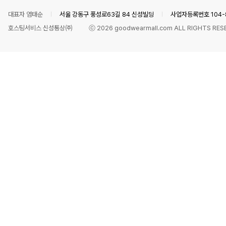
대표자 염태순
서울 강동구 풍성로63길 84 신성빌딩
사업자등록번호 104-8
호스팅서비스 신성통상㈜
ⓒ
2026
goodwearmall.com ALL RIGHTS RES