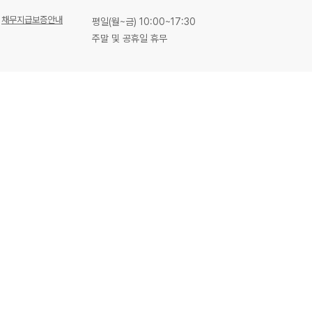
채무지급보증안내
평일(월~금) 10:00~17:30
주말 및 공휴일 휴무