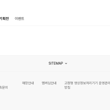
기획전
이벤트
SITEMAP
매장안내
멤버십안내
고정형 영상정보처리기기 운영관
휴문의
방침