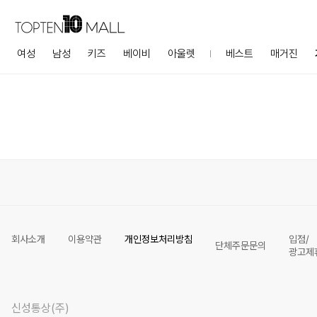
여성
남성
키즈
베이비
아울렛
베스트
매거진
회사소개
이용약관
개인정보처리방침
입점/
단체주문문의
광고제
신성통상(주)