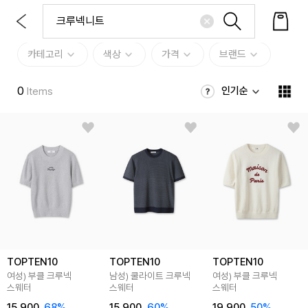
카테고리
색상
가격
브랜드
0
인기순
Items
TOPTEN10
TOPTEN10
TOPTEN10
여성) 부클 크루넥
남성) 쿨라이트 크루넥
여성) 부클 크루넥
스웨터
스웨터
스웨터
15,900
68
%
15,900
60
%
19,900
50
%