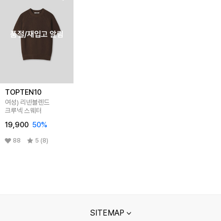
품절/재입고 알림
TOPTEN10
여성) 리넨블렌드
크루넥 스웨터
19,900
50
%
88
5 (8)
SITEMAP