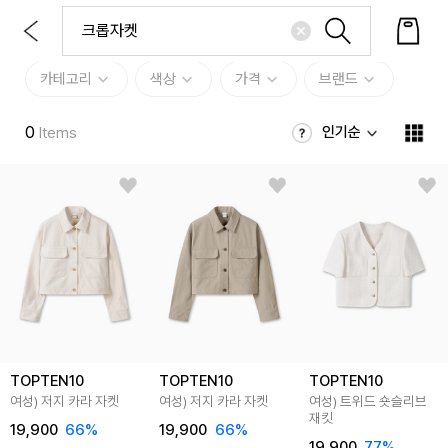
카테고리
색상
가격
브랜드
0
인기순
Items
TOPTEN10
TOPTEN10
TOPTEN10
여성) 저지 카라 자켓
여성) 저지 카라 자켓
여성) 트위드 숏슬리브
재킷
19,900
66
%
19,900
66
%
19,900
77
%