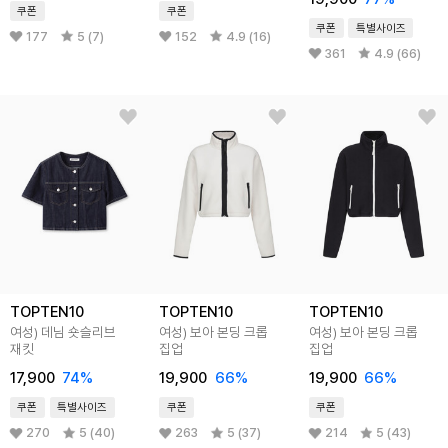
쿠폰
쿠폰
쿠폰
특별사이즈
177
5 (7)
152
4.9 (16)
361
4.9 (66)
TOPTEN10
TOPTEN10
TOPTEN10
여성) 데님 숏슬리브
여성) 보아 본딩 크롭
여성) 보아 본딩 크롭
재킷
집업
집업
17,900
74
%
19,900
66
%
19,900
66
%
쿠폰
특별사이즈
쿠폰
쿠폰
270
5 (40)
263
5 (37)
214
5 (43)