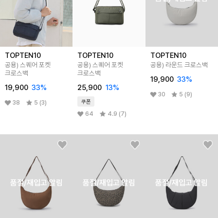
TOPTEN10
TOPTEN10
TOPTEN10
공용) 스퀘어 포켓
공용) 스퀘어 포켓
공용) 라운드 크로스백
크로스백
크로스백
19,900
33
%
19,900
33
%
25,900
13
%
30
5 (9)
쿠폰
38
5 (3)
64
4.9 (7)
품절/재입고 알림
품절/재입고 알림
품절/재입고 알림