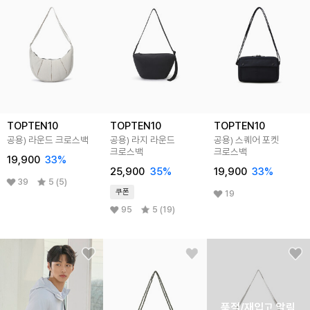
TOPTEN10
TOPTEN10
TOPTEN10
공용) 라운드 크로스백
공용) 라지 라운드
공용) 스퀘어 포켓
크로스백
크로스백
19,900
33
%
25,900
35
%
19,900
33
%
39
5 (5)
쿠폰
19
95
5 (19)
품절/재입고 알림