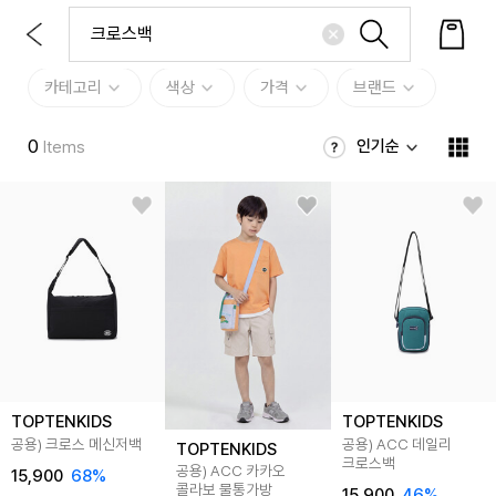
카테고리
색상
가격
브랜드
0
인기순
Items
TOPTENKIDS
TOPTENKIDS
공용) 크로스 메신저백
공용) ACC 데일리
TOPTENKIDS
크로스백
공용) ACC 카카오
15,900
68
%
콜라보 물통가방
15,900
46
%