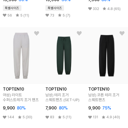
특별사이즈
특별사이즈
332
4.8 (65)
56
5 (11)
73
5 (7)
TOPTEN10
TOPTEN10
TOPTEN10
여성) 라이트
남성) 테리 조거
남성) 코튼 테리 조거
수퍼스트레치 조거 팬츠
스웨트팬츠 (SET-UP)
스웨트팬츠
9,900
80
%
7,900
80
%
9,900
75
%
144
5 (30)
83
5 (11)
131
4.9 (40)