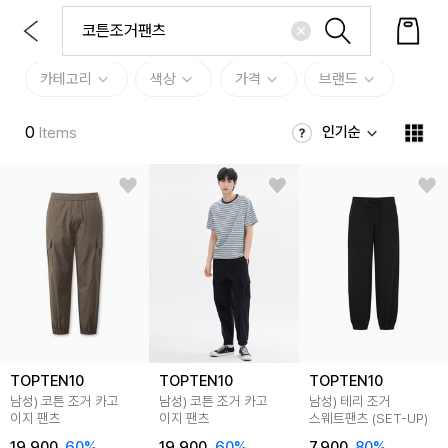
카테고리
색상
가격
브랜드
0
인기순
Items
TOPTEN10
TOPTEN10
TOPTEN10
남성) 코튼 조거 카고
남성) 코튼 조거 카고
남성) 테리 조거
이지 팬츠
이지 팬츠
스웨트팬츠 (SET-UP)
19,900
60
%
19,900
60
%
7,900
80
%