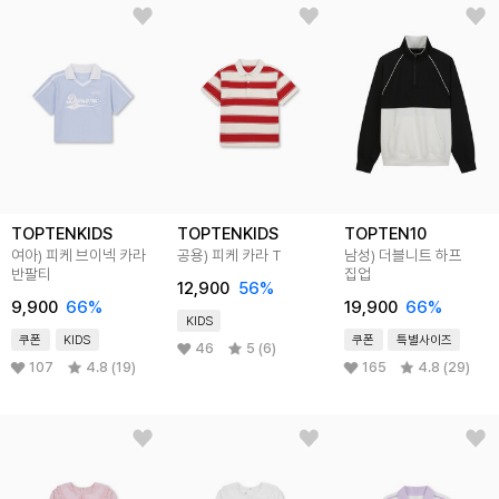
TOPTENKIDS
TOPTENKIDS
TOPTEN10
여아) 피케 브이넥 카라
공용) 피케 카라 T
남성) 더블니트 하프
반팔티
집업
12,900
56
%
9,900
66
%
19,900
66
%
KIDS
쿠폰
KIDS
쿠폰
특별사이즈
46
5 (6)
107
4.8 (19)
165
4.8 (29)