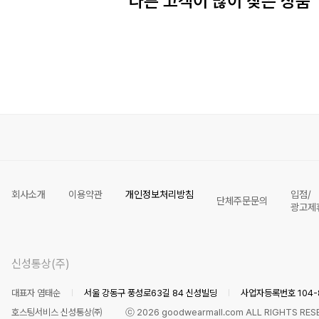
다른 고객이 많이 찾은 상품
회사소개
이용약관
개인정보처리방침
입점/
단체주문문의
광고제
신성통상(주)
대표자 염태순
서울 강동구 풍성로63길 84 신성빌딩
사업자등록번호 104-8
호스팅서비스 신성통상㈜
ⓒ
2026
goodwearmall.com ALL RIGHTS RES