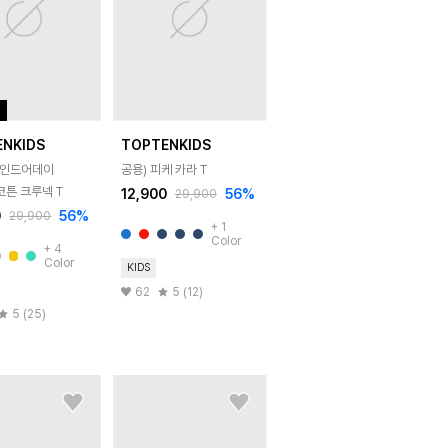
ENKIDS
TOPTENKIDS
[마인드어데이
공용) 피케 카라 T
코튼 크루넥 T
12,900
56
%
29,900
0
56
%
29,900
+
1
Color
+
4
Color
KIDS
62
5 (12)
5 (25)