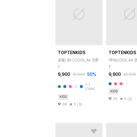
TOPTENKIDS
TOPTENKIDS
공용) 쿄니 COOL Air 코튼
여아)COOL Air 
T
T
9,900
50
%
9,900
19,900
29,900
+
1
Color
KIDS
KIDS
20
5 (2)
38
5 (3)