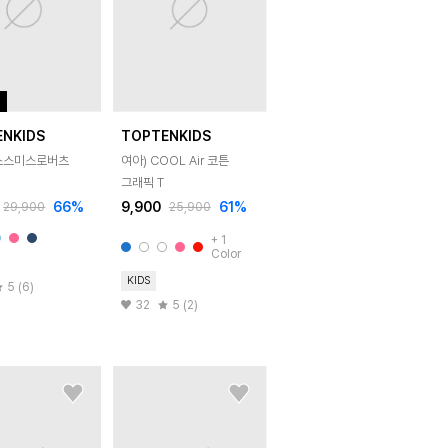
ENKIDS
TOPTENKIDS
스스미스로버츠
여아) COOL Air 코튼
그래픽 T
66
%
9,900
61
%
29,900
25,900
+
1
Color
KIDS
5 (6)
32
5 (2)