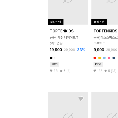
바캉스템
바캉스템
TOPTENKIDS
TOPTENKIDS
공용) 메쉬 레이어드 T
공용)테스스미스
(워터겸용)
크루넥 T
19,900
33
%
9,900
29,900
29,900
KIDS
KIDS
38
5 (4)
122
5 (13)