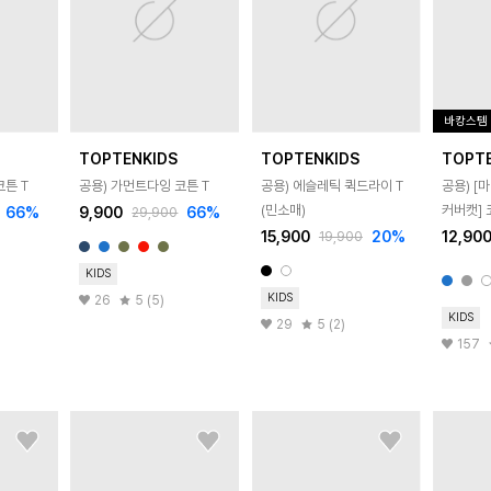
바캉스템
TOPTENKIDS
TOPTENKIDS
TOPT
코튼 T
공용) 가먼트다잉 코튼 T
공용) 에슬레틱 퀵드라이 T
공용) 
(민소매)
커버캣] 
66
%
9,900
66
%
29,900
15,900
20
%
12,90
19,900
KIDS
KIDS
26
5 (5)
KIDS
29
5 (2)
157