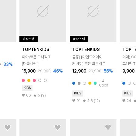
바캉스템
바캉스템
TOPTENKIDS
TOPTENKIDS
TOPT
여아)코튼 그래픽 T
공용) [마인드어데이
여아) CO
(더블시퀸)
커버캣] 코튼 크루넥 T
그래픽 T
33
%
0
15,900
46
%
12,900
56
%
9,900
29,900
29,900
+
4
Color
KIDS
KIDS
KIDS
66
5 (9)
91
4.8 (12)
24