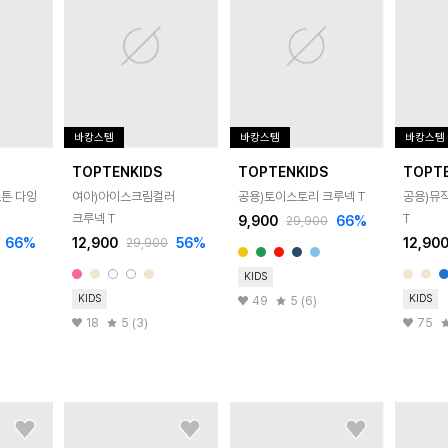
바캉스템
바캉스템
바캉스템
TOPTENKIDS
TOPTENKIDS
TOPT
코튼 다잉
여아)아이스크림컬러
공용)토이스토리 크루넥 T
공용)뮤
크루넥 T
T
9,900
66
%
29,900
66
%
12,900
56
%
12,90
29,900
KIDS
KIDS
KIDS
49
5 (6)
18
5 (3)
75