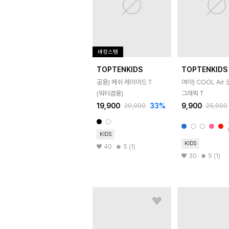
바캉스템
TOPTENKIDS
TOPTENKIDS
공용) 메쉬 레이어드 T
여아) COOL Air
(워터겸용)
그래픽 T
19,900
33
%
9,900
29,900
25,900
KIDS
KIDS
40
5 (1)
30
5 (1)