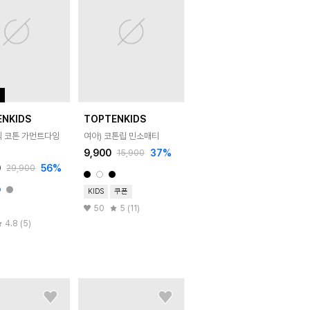
ENKIDS
TOPTENKIDS
직 코튼 가먼트다잉
여아) 코튼립 민소매티
9,900
37
%
15,900
0
56
%
29,900
KIDS
쿠폰
50
5 (11)
4.8 (5)