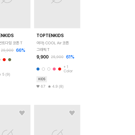
ENKIDS
TOPTENKIDS
먼트다잉 코튼 T
여아) COOL Air 코튼
그래픽 T
66
%
29,900
9,900
61
%
25,900
+
1
Color
5 (9)
KIDS
67
4.9 (8)