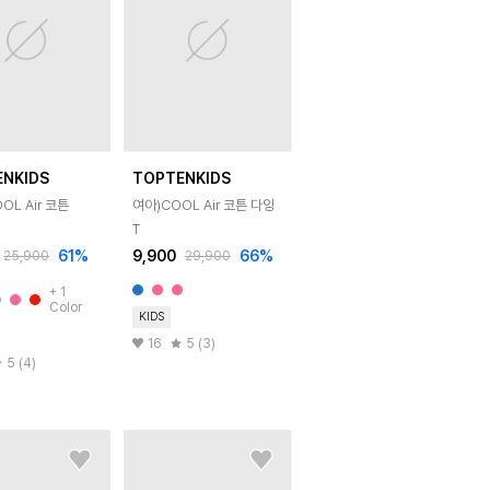
ENKIDS
TOPTENKIDS
OL Air 코튼
여아)COOL Air 코튼 다잉
T
61
%
9,900
66
%
25,900
29,900
+
1
Color
KIDS
16
5 (3)
5 (4)