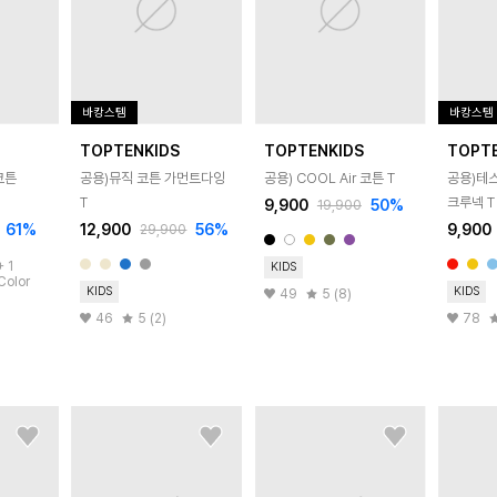
바캉스템
바캉스템
TOPTENKIDS
TOPTENKIDS
TOPT
 코튼
공용)뮤직 코튼 가먼트다잉
공용) COOL Air 코튼 T
공용)테
T
크루넥 T
9,900
50
%
19,900
61
%
12,900
56
%
9,900
29,900
+
1
KIDS
Color
KIDS
KIDS
49
5 (8)
46
5 (2)
78