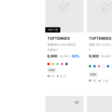
바캉스템
TOPTENKIDS
TOPTENKIDS
공용)테스스미스로버츠
공용) 쿄니 COOL 
크루넥 T
T
9,900
66
%
9,900
29,900
19,900
KIDS
KIDS
42
5 (1)
38
5 (4)