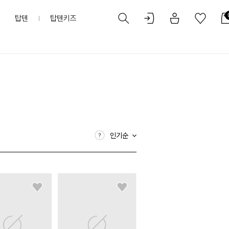
탑텐
탑텐키즈
인기순