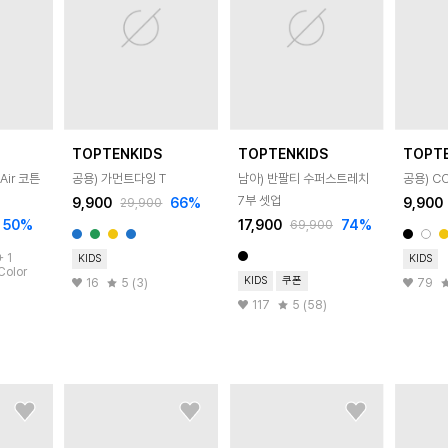
TOPTENKIDS
TOPTENKIDS
TOPT
Air 코튼
공용) 가먼트다잉 T
남아) 반팔티 수퍼스트레치
공용) CO
7부 셋업
9,900
66
%
9,900
29,900
50
%
17,900
74
%
69,900
+
1
KIDS
KIDS
Color
KIDS
쿠폰
16
5 (3)
79
117
5 (58)