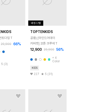
바캉스템
ENKIDS
TOPTENKIDS
먼트다잉 T
공용) [마인드어데이
커버캣] 코튼 크루넥 T
66
%
29,900
12,900
56
%
29,900
+
4
Color
5 (3)
KIDS
227
5 (31)