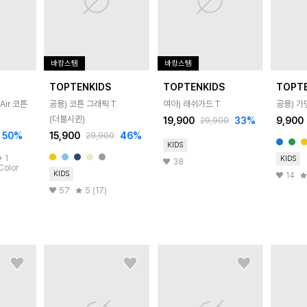
바캉스템
바캉스템
TOPTENKIDS
TOPTENKIDS
TOPT
Air 코튼
공용) 코튼 그래픽 T
여아) 래쉬가드 T
공용) 가
(더블시퀸)
19,900
33
%
9,900
29,900
50
%
15,900
46
%
29,900
KIDS
+
1
KIDS
38
Color
KIDS
14
57
5 (17)