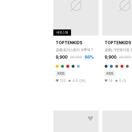
바캉스템
TOPTENKIDS
TOPTENKIDS
공용)토이스토리 크루넥 T
공용) 가먼트다잉 
9,900
66
%
9,900
29,900
29,900
KIDS
KIDS
125
4.9 (26)
14
5 (1)