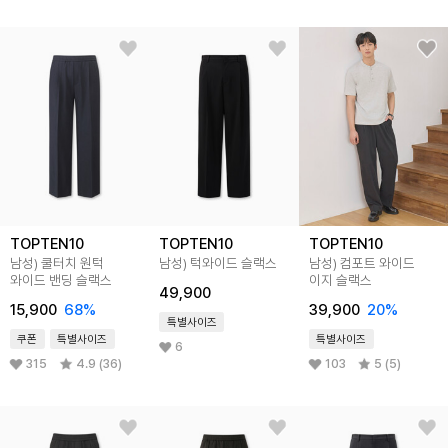
TOPTEN10
TOPTEN10
TOPTEN10
남성) 쿨터치 원턱
남성) 턱와이드 슬랙스
남성) 컴포트 와이드
와이드 밴딩 슬랙스
이지 슬랙스
49,900
15,900
68
%
39,900
20
%
특별사이즈
쿠폰
특별사이즈
특별사이즈
6
315
4.9 (36)
103
5 (5)