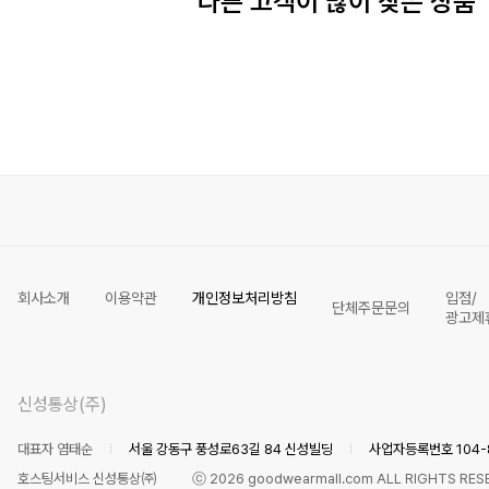
다른 고객이 많이 찾은 상품
회사소개
이용약관
개인정보처리방침
입점/
단체주문문의
광고제
신성통상(주)
대표자 염태순
서울 강동구 풍성로63길 84 신성빌딩
사업자등록번호 104-8
호스팅서비스 신성통상㈜
ⓒ
2026
goodwearmall.com ALL RIGHTS RES