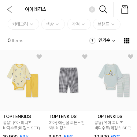
카테고리
색상
가격
브랜드
0
인기순
Items
TOPTENKIDS
TOPTENKIDS
TOPTENKIDS
공용) 유아 피너츠
여아) 에센셜 코튼스판
공용) 유아 피너츠
바디수트(레깅스 SET)
5부 레깅스
바디수트(레깅스 SET)
10,900
63
%
3,900
69
%
10,900
63
%