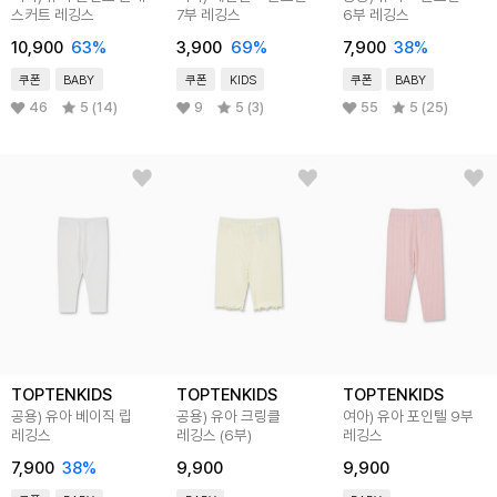
스커트 레깅스
7부 레깅스
6부 레깅스
10,900
63
%
3,900
69
%
7,900
38
%
쿠폰
BABY
쿠폰
KIDS
쿠폰
BABY
46
5 (14)
9
5 (3)
55
5 (25)
TOPTENKIDS
TOPTENKIDS
TOPTENKIDS
공용) 유아 베이직 립
공용) 유아 크링클
여아) 유아 포인텔 9부
레깅스
레깅스 (6부)
레깅스
7,900
38
%
9,900
9,900