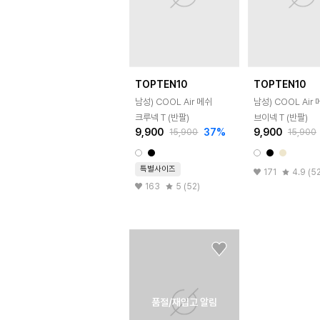
TOPTEN10
TOPTEN10
남성) COOL Air 메쉬
남성) COOL Air
크루넥 T (반팔)
브이넥 T (반팔)
9,900
37
%
9,900
15,900
15,900
특별사이즈
171
4.9 (5
163
5 (52)
품절/재입고 알림