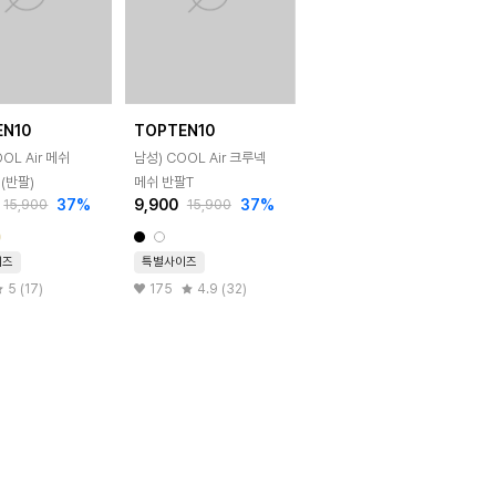
EN10
TOPTEN10
OL Air 메쉬
남성) COOL Air 크루넥
 (반팔)
메쉬 반팔T
37
%
9,900
37
%
15,900
15,900
이즈
특별사이즈
5 (17)
175
4.9 (32)