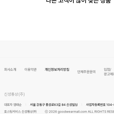
다른 고객이 많이 찾은 상품
회사소개
이용약관
개인정보처리방침
입점/
단체주문문의
광고제
신성통상(주)
대표자 염태순
서울 강동구 풍성로63길 84 신성빌딩
사업자등록번호 104-8
호스팅서비스 신성통상㈜
ⓒ
2026
goodwearmall.com ALL RIGHTS RES