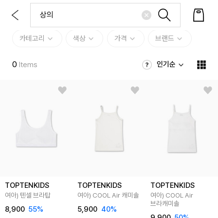
카테고리
색상
가격
브랜드
0
인기순
Items
TOPTENKIDS
TOPTENKIDS
TOPTENKIDS
여아) 텐셀 브라탑
여아) COOL Air 캐미솔
여아) COOL Air
브라캐미솔
8,900
55
%
5,900
40
%
9,900
50
%