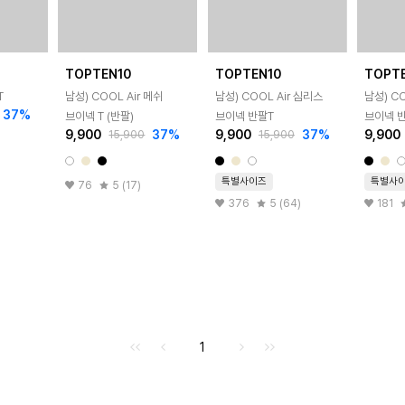
TOPTEN10
TOPTEN10
TOPT
T
남성) COOL Air 메쉬
남성) COOL Air 심리스
남성) CO
37
%
브이넥 T (반팔)
브이넥 반팔T
브이넥 
9,900
37
%
9,900
37
%
9,900
15,900
15,900
특별사이즈
특별사
76
5 (17)
376
5 (64)
181
처음으로
이전으로
다음으로
마지막으로
1