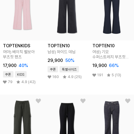
TOPTENKIDS
TOPTEN10
TOPTEN10
여아) 베이직 벨보아
남성) 와이드 데님
여성) 기모
부츠컷 팬츠
수퍼스트레치 부츠컷
29,900
50
%
팬츠
17,900
40
%
19,900
66
%
쿠폰
특별사이즈
쿠폰
KIDS
191
5 (13)
160
4.9 (25)
79
4.9 (42)