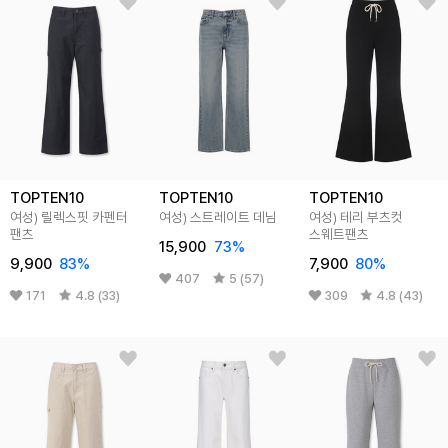
TOPTEN10
TOPTEN10
TOPTEN10
여성) 릴렉스핏 카펜터
여성) 스트레이트 데님
여성) 테리 부츠컷
팬츠
스웨트팬츠
15,900
73
%
9,900
83
%
7,900
80
%
407
5 (57)
171
4.8 (33)
309
4.8 (43)