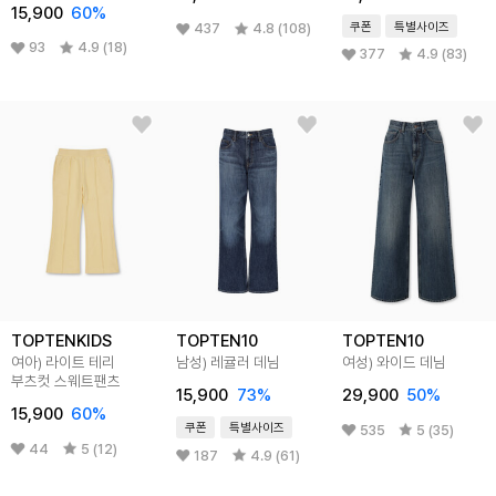
15,900
60
%
쿠폰
특별사이즈
437
4.8 (108)
93
4.9 (18)
377
4.9 (83)
TOPTENKIDS
TOPTEN10
TOPTEN10
여아) 라이트 테리
남성) 레귤러 데님
여성) 와이드 데님
부츠컷 스웨트팬츠
15,900
73
%
29,900
50
%
15,900
60
%
쿠폰
특별사이즈
535
5 (35)
44
5 (12)
187
4.9 (61)