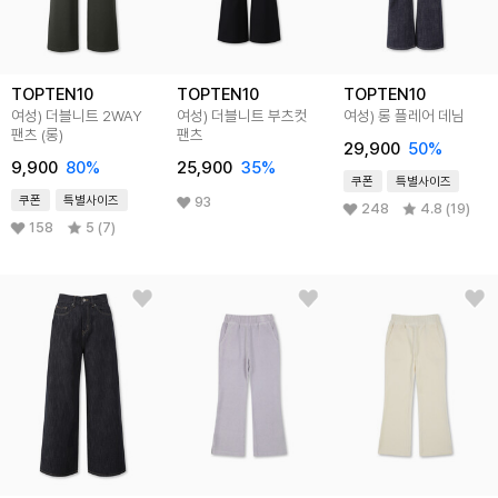
TOPTEN10
TOPTEN10
TOPTEN10
여성) 더블니트 2WAY
여성) 더블니트 부츠컷
여성) 롱 플레어 데님
팬츠 (롱)
팬츠
29,900
50
%
9,900
80
%
25,900
35
%
쿠폰
특별사이즈
쿠폰
특별사이즈
93
248
4.8 (19)
158
5 (7)