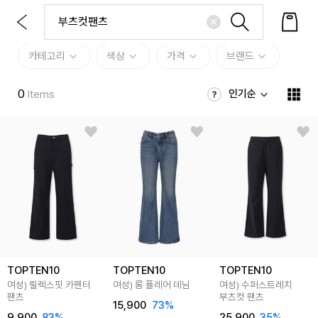
카테고리
색상
가격
브랜드
0
인기순
Items
TOPTEN10
TOPTEN10
TOPTEN10
여성) 릴렉스핏 카펜터
여성) 롱 플레어 데님
여성) 수퍼스트레치
팬츠
부츠컷 팬츠
15,900
73
%
9,900
83
%
25,900
35
%