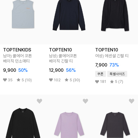
TOPTENKIDS
TOPTEN10
TOPTEN10
남아) 쿨에어 코튼
남성) 쿨에어코튼
여성) 에센셜 긴팔 티
베이직 민소매티
베이직 긴팔 티
7,900
73
%
9,900
50
%
12,900
56
%
쿠폰
특별사이즈
35
5 (10)
102
5 (30)
181
5 (7)