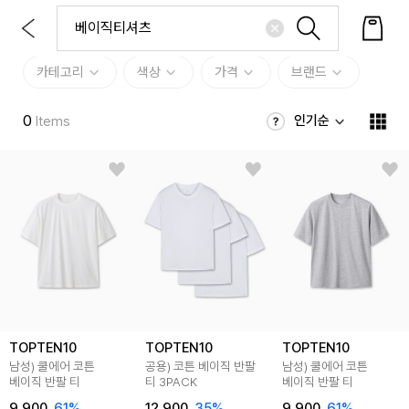
카테고리
색상
가격
브랜드
0
인기순
Items
TOPTEN10
TOPTEN10
TOPTEN10
남성) 쿨에어 코튼
공용) 코튼 베이직 반팔
남성) 쿨에어 코튼
베이직 반팔 티
티 3PACK
베이직 반팔 티
9,900
61
%
12,900
35
%
9,900
61
%