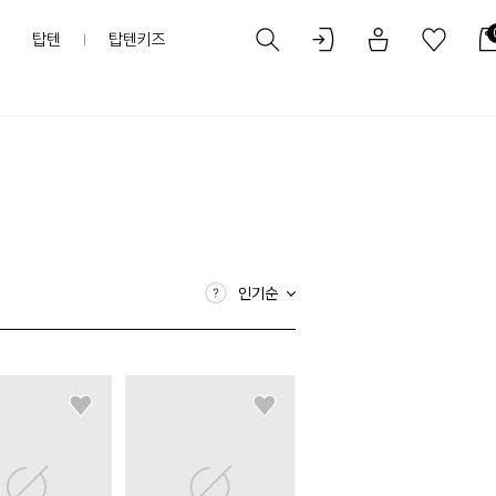
탑텐
탑텐키즈
인기순