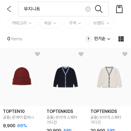
카테고리
색상
가격
브랜드
0
인기순
Items
TOPTEN10
TOPTENKIDS
TOPTENKIDS
공용) 온에어 립비니
공용) 브이넥 스웨터
공용) 브이넥 스웨터
가디건
가디건
9,900
66
%
20,900
58
%
20,900
58
%