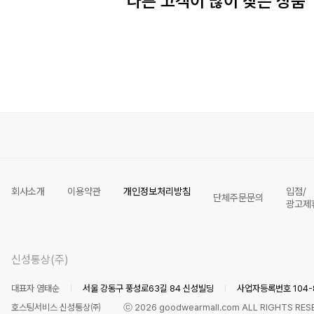
다른 고객이 많이 찾은 상품
회사소개
이용약관
개인정보처리방침
입점/
단체주문문의
광고제
신성통상(주)
대표자 염태순
서울 강동구 풍성로63길 84 신성빌딩
사업자등록번호 104-8
호스팅서비스 신성통상㈜
ⓒ
2026
goodwearmall.com ALL RIGHTS RES