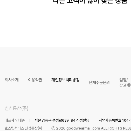
다른 고객이 많이 찾은 상품
회사소개
이용약관
개인정보처리방침
입점/
단체주문문의
광고제
신성통상(주)
대표자 염태순
서울 강동구 풍성로63길 84 신성빌딩
사업자등록번호 104-8
호스팅서비스 신성통상㈜
ⓒ
2026
goodwearmall.com ALL RIGHTS RES