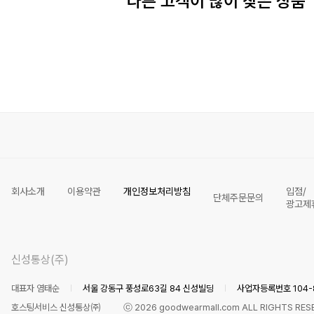
다른 고객이 많이 찾은 상품
회사소개
이용약관
개인정보처리방침
입점/
단체주문문의
광고제
신성통상(주)
대표자 염태순
서울 강동구 풍성로63길 84 신성빌딩
사업자등록번호 104-8
호스팅서비스 신성통상㈜
ⓒ
2026
goodwearmall.com ALL RIGHTS RES