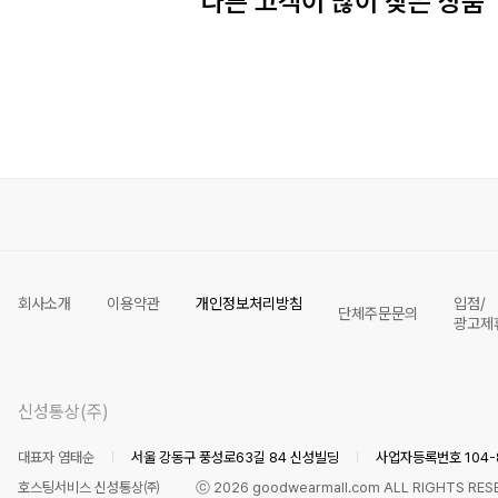
다른 고객이 많이 찾은 상품
회사소개
이용약관
개인정보처리방침
입점/
단체주문문의
광고제
신성통상(주)
대표자 염태순
서울 강동구 풍성로63길 84 신성빌딩
사업자등록번호 104-8
호스팅서비스 신성통상㈜
ⓒ
2026
goodwearmall.com ALL RIGHTS RES