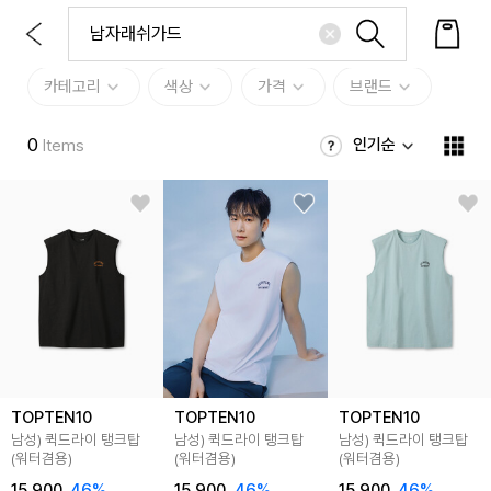
카테고리
색상
가격
브랜드
0
인기순
Items
TOPTEN10
TOPTEN10
TOPTEN10
남성) 퀵드라이 탱크탑
남성) 퀵드라이 탱크탑
남성) 퀵드라이 탱크탑
(워터겸용)
(워터겸용)
(워터겸용)
15,900
46
%
15,900
46
%
15,900
46
%