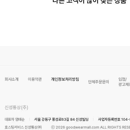
다른 고객이 많이 찾은 상품
회사소개
이용약관
개인정보처리방침
입점/
단체주문문의
광고제
신성통상(주)
대표자 염태순
서울 강동구 풍성로63길 84 신성빌딩
사업자등록번호 104-8
호스팅서비스 신성통상㈜
ⓒ
2026
goodwearmall.com ALL RIGHTS RES