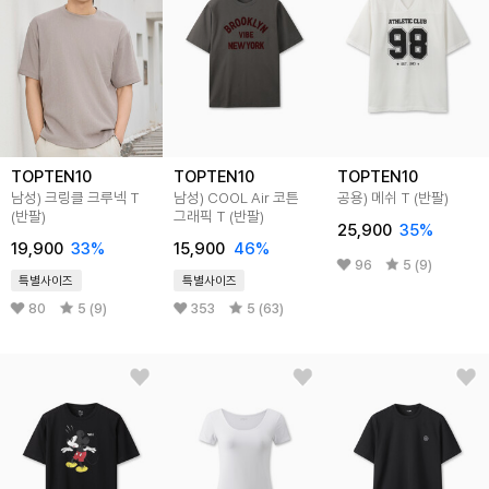
TOPTEN10
TOPTEN10
TOPTEN10
남성) 크링클 크루넥 T
남성) COOL Air 코튼
공용) 메쉬 T (반팔)
(반팔)
그래픽 T (반팔)
25,900
35
%
19,900
33
%
15,900
46
%
96
5 (9)
특별사이즈
특별사이즈
80
5 (9)
353
5 (63)