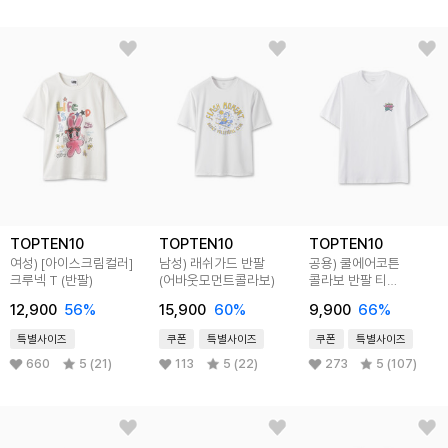
TOPTEN10
TOPTEN10
TOPTEN10
여성) [아이스크림컬러]
남성) 래쉬가드 반팔
공용) 쿨에어코튼
크루넥 T (반팔)
(어바웃모먼트콜라보)
콜라보 반팔 티
(카카오프렌즈)
12,900
56
%
15,900
60
%
9,900
66
%
특별사이즈
쿠폰
특별사이즈
쿠폰
특별사이즈
660
5 (21)
113
5 (22)
273
5 (107)