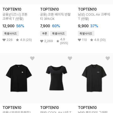
TOPTEN10
TOPTEN10
TOPTEN10
공용)[디즈니] 코튼
공용) 코튼 베이직 반팔
남성) COOL Air 크루넥
크루넥 T (반팔)
티 3PACK
T (반팔)
12,900
56
%
7,900
60
%
9,900
37
%
특별사이즈
쿠폰
특별사이즈
특별사이즈
4.9
226
4.9 (25)
110
4.8 (30)
2,269
(955)
TOPTEN10
TOPTEN10
TOPTEN10
공용) [카카오프렌즈]
여성) COOL Air U넥 T
남성) 퀵드라이 그래픽