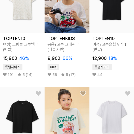
TOPTEN10
TOPTENKIDS
TOPTEN10
여성) 크링클 크루넥 T
공용) 코튼 그래픽 T
여성) 코튼슬럽 V넥 T
(반팔)
(더블시퀸)
(반팔)
15,900
46
%
9,900
66
%
12,900
18
%
특별사이즈
KIDS
특별사이즈
191
5 (14)
58
5 (17)
44