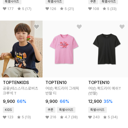
특별사이즈
특별사이즈
쿠폰
특별사이즈
177
5 (17)
126
5 (21)
108
5 (33)
TOPTENKIDS
TOPTEN10
TOPTEN10
공용)테스스미스로버츠
여성) 퀵드라이 그래픽
여성) 퀵드라이 메쉬T
크루넥 T
반팔 티
(반팔)
9,900
66
%
9,900
66
%
12,900
35
%
KIDS
쿠폰
특별사이즈
특별사이즈
123
5 (13)
216
4.7 (38)
243
5 (34)