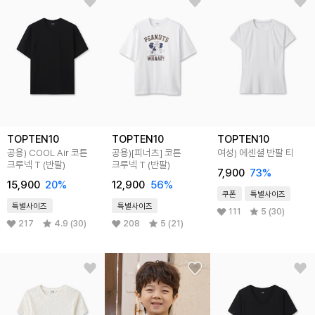
TOPTEN10
TOPTEN10
TOPTEN10
공용) COOL Air 코튼
공용)[피너츠] 코튼
여성) 에센셜 반팔 티
크루넥 T (반팔)
크루넥 T (반팔)
7,900
73
%
15,900
20
%
12,900
56
%
쿠폰
특별사이즈
특별사이즈
특별사이즈
111
5 (30)
217
4.9 (30)
208
5 (21)