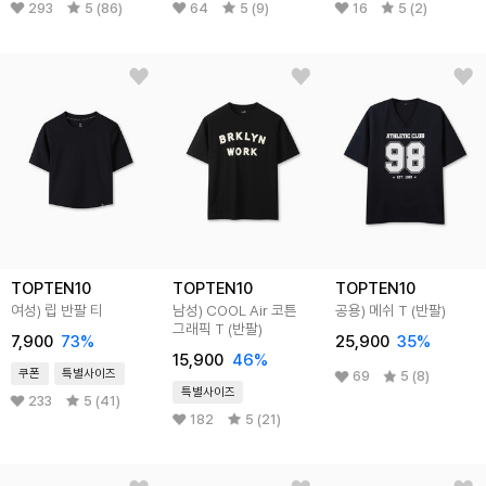
293
5 (86)
64
5 (9)
16
5 (2)
TOPTEN10
TOPTEN10
TOPTEN10
여성) 립 반팔 티
남성) COOL Air 코튼
공용) 메쉬 T (반팔)
그래픽 T (반팔)
7,900
73
%
25,900
35
%
15,900
46
%
쿠폰
특별사이즈
69
5 (8)
특별사이즈
233
5 (41)
182
5 (21)