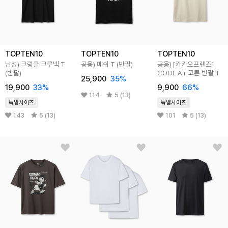
TOPTEN10
TOPTEN10
TOPTEN10
남성) 크링클 크루넥 T
공용) 메쉬 T (반팔)
공용) [카카오프렌즈]
(반팔)
COOL Air 코튼 반팔 T
25,900
35
%
19,900
33
%
9,900
66
%
114
5 (13)
특별사이즈
특별사이즈
143
5 (13)
101
5 (13)