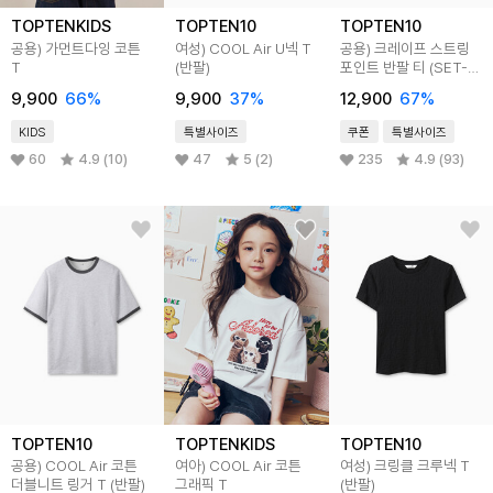
TOPTENKIDS
TOPTEN10
TOPTEN10
공용) 가먼트다잉 코튼
여성) COOL Air U넥 T
공용) 크레이프 스트링
T
(반팔)
포인트 반팔 티 (SET-
UP)
9,900
66
%
9,900
37
%
12,900
67
%
KIDS
특별사이즈
쿠폰
특별사이즈
60
4.9 (10)
47
5 (2)
235
4.9 (93)
TOPTEN10
TOPTENKIDS
TOPTEN10
공용) COOL Air 코튼
여아) COOL Air 코튼
여성) 크링클 크루넥 T
더블니트 링거 T (반팔)
그래픽 T
(반팔)