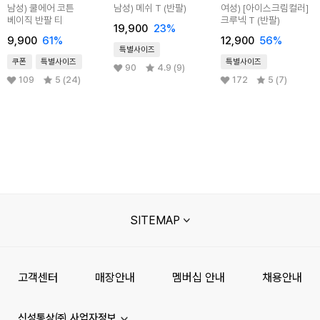
남성) 쿨에어 코튼
남성) 메쉬 T (반팔)
여성) [아이스크림컬러]
베이직 반팔 티
크루넥 T (반팔)
19,900
23
%
9,900
61
%
12,900
56
%
특별사이즈
쿠폰
특별사이즈
특별사이즈
90
4.9 (9)
109
5 (24)
172
5 (7)
SITEMAP
고객센터
매장안내
멤버십 안내
채용안내
신성통상㈜ 사업자정보