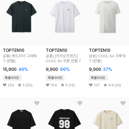
TOPTEN10
TOPTEN10
TOPTEN10
공용) 퀵드라이 그래픽
공용) [카카오프렌즈]
남성) COOL Air 크루넥
T (반팔)
COOL Air 코튼 반팔 T
T (반팔)
15,900
46
%
9,900
66
%
9,900
37
%
특별사이즈
특별사이즈
특별사이즈
253
5 (55)
104
5 (15)
107
4.9 (33)