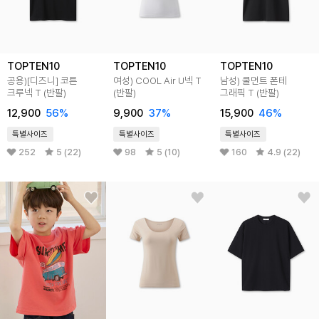
TOPTEN10
TOPTEN10
TOPTEN10
공용)[디즈니] 코튼
여성) COOL Air U넥 T
남성) 쿨먼트 폰테
크루넥 T (반팔)
(반팔)
그래픽 T (반팔)
12,900
56
%
9,900
37
%
15,900
46
%
특별사이즈
특별사이즈
특별사이즈
252
5 (22)
98
5 (10)
160
4.9 (22)