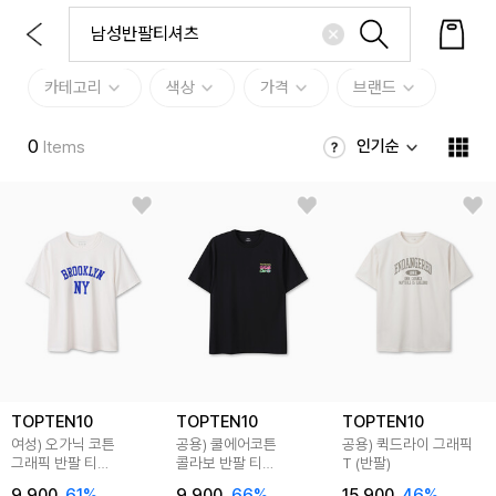
카테고리
색상
가격
브랜드
0
인기순
Items
TOPTEN10
TOPTEN10
TOPTEN10
여성) 오가닉 코튼
공용) 쿨에어코튼
공용) 퀵드라이 그래픽
그래픽 반팔 티
콜라보 반팔 티
T (반팔)
(NEWYORK)
(카카오프렌즈)
9,900
61
%
9,900
66
%
15,900
46
%