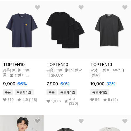
TOPTEN10
TOPTEN10
TOPTEN10
공용) 쿨에어코튼
공용) 코튼 베이직 반팔
남성) 크링클 크루넥 T
콜라보 반팔 티
티 3PACK
(반팔)
(카카오프렌즈)
9,900
66
%
7,900
60
%
19,900
33
%
쿠폰
특별사이즈
쿠폰
특별사이즈
특별사이즈
4.9
319
4.9 (118)
56
5 (14)
1,076
(320)