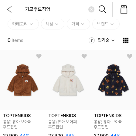
카테고리
색상
가격
브랜드
0
인기순
Items
TOPTENKIDS
TOPTENKIDS
TOPTENKIDS
공용) 유아 보아퍼
공용) 유아 보아퍼
공용) 유아 보아퍼
후드집업
후드집업
후드집업
27,900
44
%
27,900
44
%
27,900
44
%