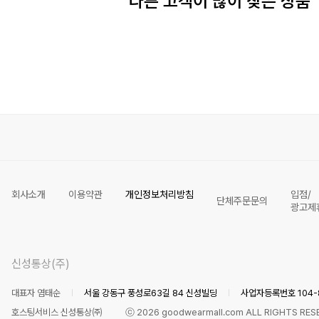
다른 고객이 많이 찾은 상품
회사소개
이용약관
개인정보처리방침
입점/
단체주문문의
광고제
신성통상(주)
대표자 염태순
서울 강동구 풍성로63길 84 신성빌딩
사업자등록번호 104-8
호스팅서비스 신성통상㈜
ⓒ
2026
goodwearmall.com ALL RIGHTS RES