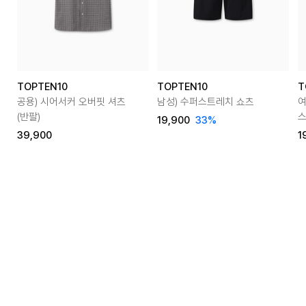
TOPTEN10
TOPTEN10
T
공용) 시어서커 오버핏 셔츠
남성) 수퍼스트레치 쇼츠
여
(반팔)
19,900
33
%
39,900
1