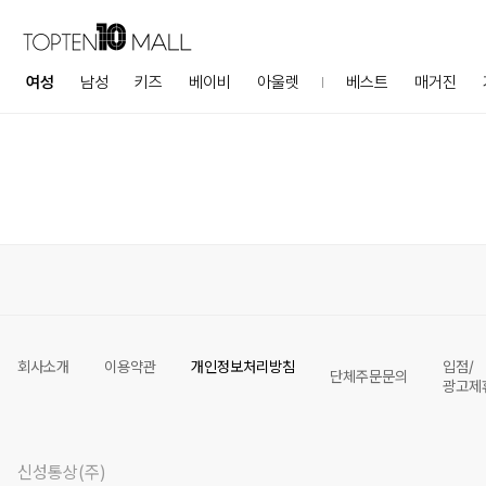
여성
남성
키즈
베이비
아울렛
베스트
매거진
회사소개
이용약관
개인정보처리방침
입점/
단체주문문의
광고제
신성통상(주)