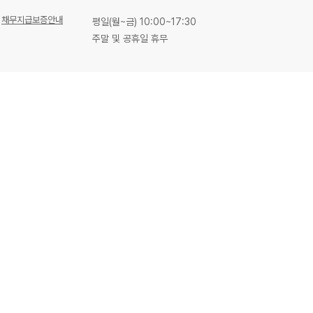
채무지급보증안내
평일(월~금) 10:00~17:30
주말 및 공휴일 휴무