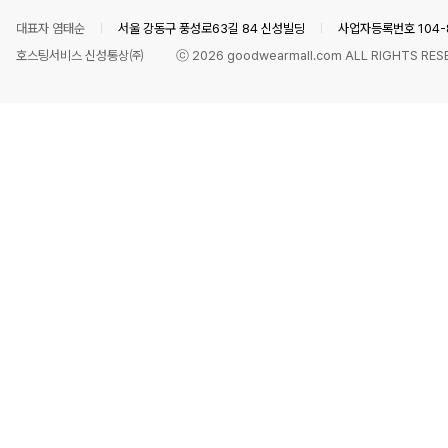
대표자 염태순
서울 강동구 풍성로63길 84 신성빌딩
사업자등록번호 104-8
호스팅서비스 신성통상㈜
ⓒ
2026
goodwearmall.com ALL RIGHTS RES