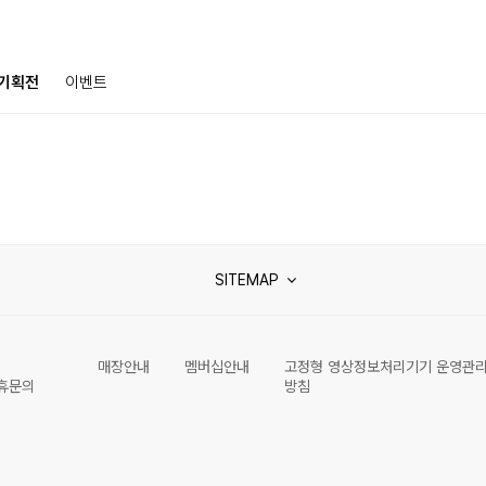
기획전
이벤트
SITEMAP
매장안내
멤버십안내
고정형 영상정보처리기기 운영관
휴문의
방침