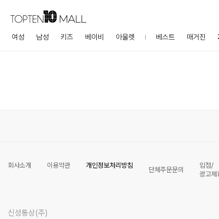
여성
남성
키즈
베이비
아울렛
베스트
매거진
회사소개
이용약관
개인정보처리방침
입점/
단체주문문의
광고제
신성통상(주)