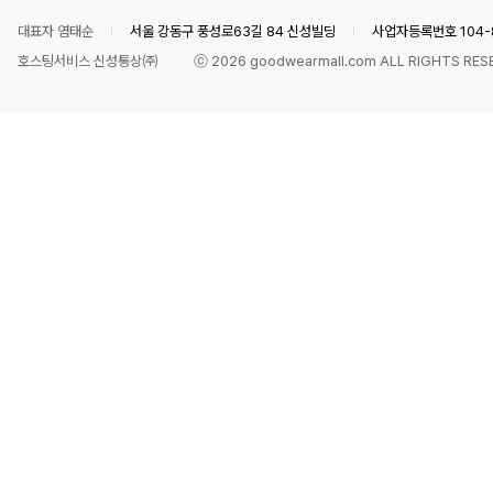
대표자 염태순
서울 강동구 풍성로63길 84 신성빌딩
사업자등록번호 104-8
호스팅서비스 신성통상㈜
ⓒ
2026
goodwearmall.com ALL RIGHTS RES