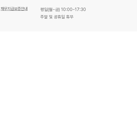
채무지급보증안내
평일(월~금) 10:00~17:30
주말 및 공휴일 휴무