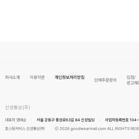
회사소개
이용약관
개인정보처리방침
입점/
단체주문문의
광고제
신성통상(주)
대표자 염태순
서울 강동구 풍성로63길 84 신성빌딩
사업자등록번호 104-8
호스팅서비스 신성통상㈜
ⓒ
2026
goodwearmall.com ALL RIGHTS RES