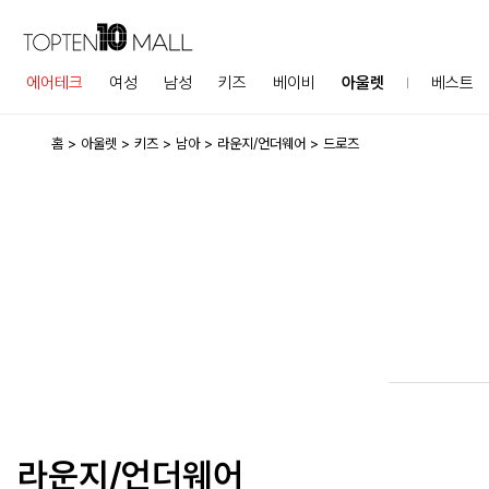
에어테크
여성
남성
키즈
베이비
아울렛
베스트
홈
아울렛
키즈
남아
라운지/언더웨어
드로즈
라운지/언더웨어