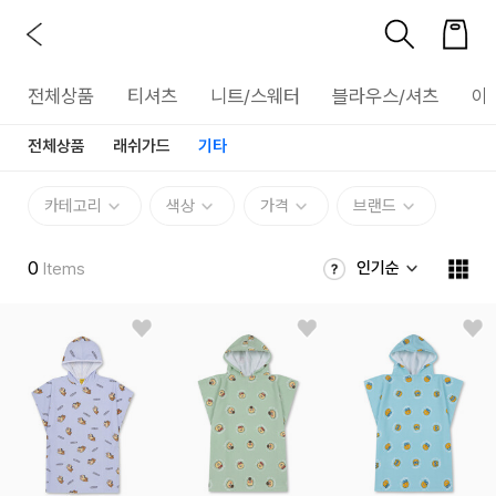
전체상품
티셔츠
니트/스웨터
블라우스/셔츠
아
전체상품
래쉬가드
기타
카테고리
색상
가격
브랜드
0
인기순
Items