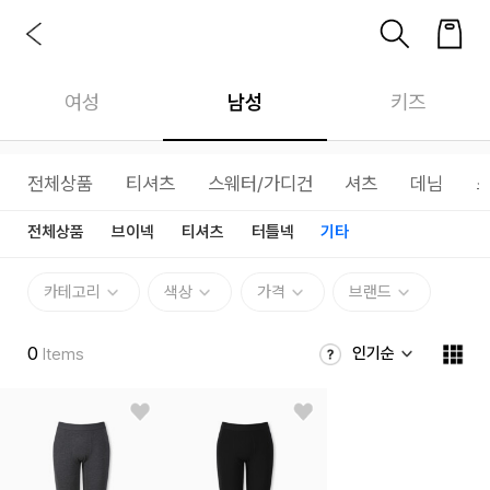
여성
남성
키즈
전체상품
티셔츠
스웨터/가디건
셔츠
데님
전체상품
브이넥
티셔츠
터틀넥
기타
카테고리
색상
가격
브랜드
0
인기순
Items