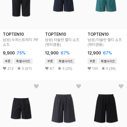
TOPTEN10
TOPTEN10
TOPTEN10
남성) 수퍼스트레치 7부
남성) 타슬란 멀티 쇼츠
남성) 타슬란 멀티 쇼츠
쇼츠
(워터겸용)
(워터겸용)
9,900
75
%
12,900
67
%
12,900
67
%
쿠폰
특별사이즈
쿠폰
특별사이즈
쿠폰
특별사이즈
212
5 (97)
87
5 (25)
130
5 (36)