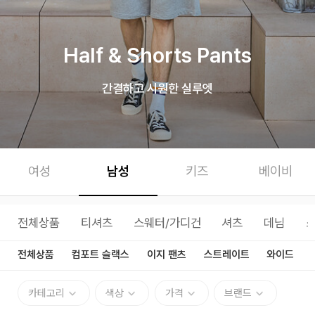
Half & Shorts Pants
간결하고 시원한 실루엣
여성
남성
키즈
베이비
전체상품
티셔츠
스웨터/가디건
셔츠
데님
전체상품
컴포트 슬랙스
이지 팬츠
스트레이트
와이드
카테고리
색상
가격
브랜드