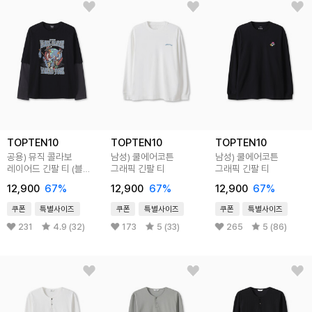
TOPTEN10
TOPTEN10
TOPTEN10
공용) 뮤직 콜라보
남성) 쿨에어코튼
남성) 쿨에어코튼
레이어드 긴팔 티 (블랙
그래픽 긴팔 티
그래픽 긴팔 티
크로우스)
12,900
67
%
12,900
67
%
12,900
67
%
쿠폰
특별사이즈
쿠폰
특별사이즈
쿠폰
특별사이즈
231
4.9 (32)
173
5 (33)
265
5 (86)