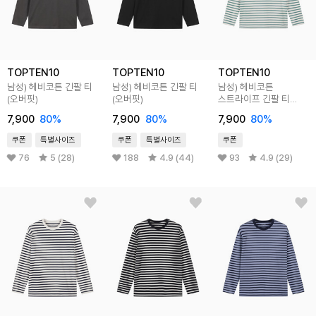
TOPTEN10
TOPTEN10
TOPTEN10
남성) 헤비코튼 긴팔 티
남성) 헤비코튼 긴팔 티
남성) 헤비코튼
(오버핏)
(오버핏)
스트라이프 긴팔 티
(오버핏)
7,900
80
%
7,900
80
%
7,900
80
%
쿠폰
특별사이즈
쿠폰
특별사이즈
쿠폰
76
5 (28)
188
4.9 (44)
93
4.9 (29)