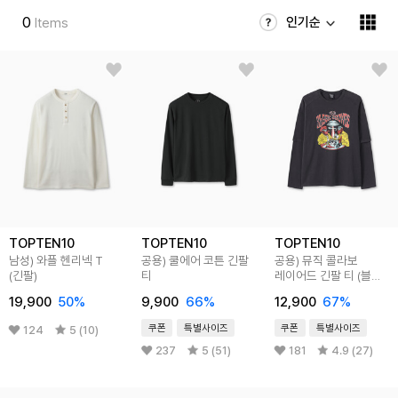
0
인기순
Items
TOPTEN10
TOPTEN10
TOPTEN10
남성) 와플 헨리넥 T
공용) 쿨에어 코튼 긴팔
공용) 뮤직 콜라보
(긴팔)
티
레이어드 긴팔 티 (블랙
크로우스)
19,900
50
%
9,900
66
%
12,900
67
%
쿠폰
특별사이즈
쿠폰
특별사이즈
124
5 (10)
237
5 (51)
181
4.9 (27)