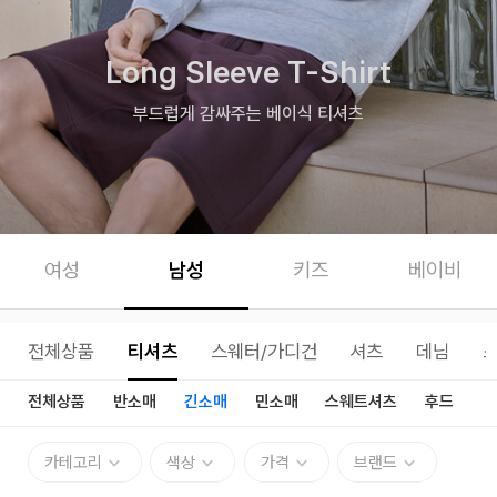
Long Sleeve T-Shirt
부드럽게 감싸주는 베이식 티셔츠
여성
남성
키즈
베이비
전체상품
티셔츠
스웨터/가디건
셔츠
데님
전체상품
반소매
긴소매
민소매
스웨트셔츠
후드
카테고리
색상
가격
브랜드