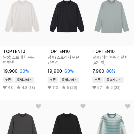
TOPTEN10
TOPTEN10
TOPTEN10
남성) 스트레치 우븐
남성) 스트레치 우븐
남성) 헤비코튼 긴팔 티
맨투맨
맨투맨
(오버핏)
19,900
60
%
19,900
60
%
7,900
80
%
쿠폰
특별사이즈
쿠폰
특별사이즈
쿠폰
특별사이즈
48
4.8 (18)
113
5 (26)
57
5 (23)