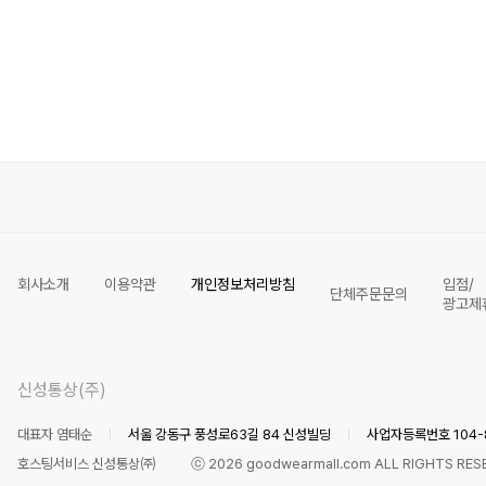
회사소개
이용약관
개인정보처리방침
입점/
단체주문문의
광고제
신성통상(주)
대표자 염태순
서울 강동구 풍성로63길 84 신성빌딩
사업자등록번호 104-8
호스팅서비스 신성통상㈜
ⓒ
2026
goodwearmall.com ALL RIGHTS RES