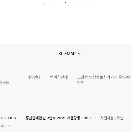
처음으로
이전으로
다음으로
마지막으로
1
SITEMAP
매장안내
멤버십안내
고정형 영상정보처리기기 운영관
휴문의
방침
1-01106
통신판매업 신고번호 2015-서울강동-1890
사업자정보확인
ERVED